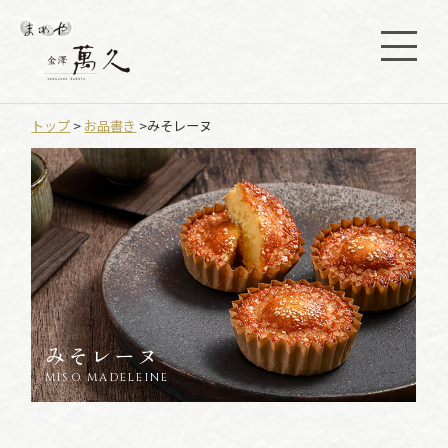
トップ
>
お品書き
>みそレーヌ
みそレーヌ
MISO MADELEINE