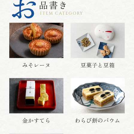
お
品書き
ITEM CATEGORY
みそレーヌ
豆菓子と豆箱
金かすてら
わらび餅のバウム